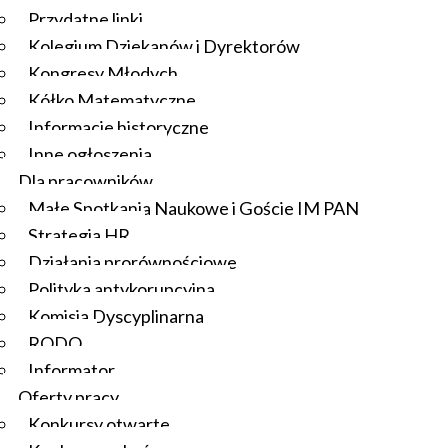
Przydatne linki
Kolegium Dziekanów i Dyrektorów
Kongresy Młodych
Kółko Matematyczne
Informacje historyczne
Inne ogłoszenia
Dla pracowników
Małe Spotkania Naukowe i Goście IM PAN
Strategia HR
Działania prorównościowe
Polityka antykorupcyjna
Komisja Dyscyplinarna
RODO
Informator
Oferty pracy
Konkursy otwarte