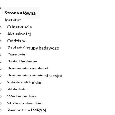
Strona główna
Instytut
O Instytucie
Aktualności
Oddziały
Zakłady i grupy badawcze
Dyrekcja
Rada Naukowa
Pracownicy naukowi
Pracownicy administracyjni
Szkoły doktorskie
Biblioteka
Wydawnictwa
Staże studenckie
Remonty w IMPAN