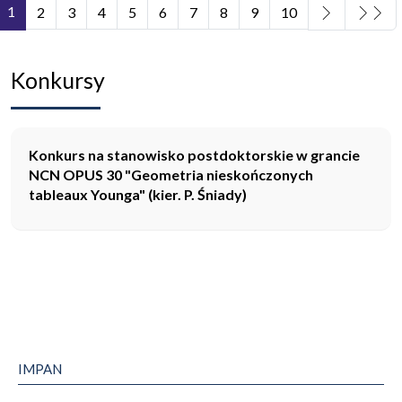
1
2
3
4
5
6
7
8
9
10
Strona 1 z 11
Konkursy
Konkurs na stanowisko postdoktorskie w grancie
NCN OPUS 30 "Geometria nieskończonych
tableaux Younga" (kier. P. Śniady)
IMPAN