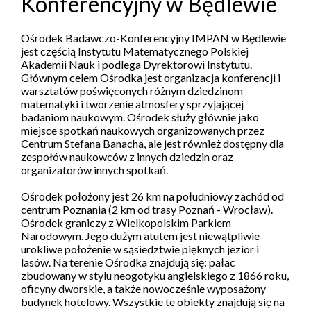
Konferencyjny w Będlewie
Ośrodek Badawczo-Konferencyjny IMPAN w Będlewie
jest częścią Instytutu Matematycznego Polskiej
Akademii Nauk i podlega Dyrektorowi Instytutu.
Głównym celem Ośrodka jest organizacja konferencji i
warsztatów poświęconych różnym dziedzinom
matematyki i tworzenie atmosfery sprzyjającej
badaniom naukowym. Ośrodek służy głównie jako
miejsce spotkań naukowych organizowanych przez
Centrum Stefana Banacha, ale jest również dostępny dla
zespołów naukowców z innych dziedzin oraz
organizatorów innych spotkań.
Ośrodek położony jest 26 km na południowy zachód od
centrum Poznania (2 km od trasy Poznań - Wrocław).
Ośrodek graniczy z Wielkopolskim Parkiem
Narodowym. Jego dużym atutem jest niewątpliwie
urokliwe położenie w sąsiedztwie pięknych jezior i
lasów. Na terenie Ośrodka znajdują się: pałac
zbudowany w stylu neogotyku angielskiego z 1866 roku,
oficyny dworskie, a także nowocześnie wyposażony
budynek hotelowy. Wszystkie te obiekty znajdują się na