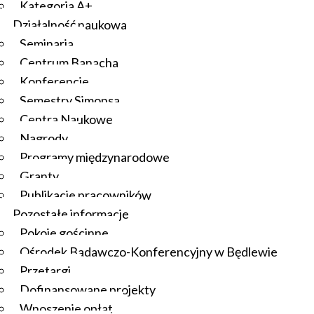
Kategoria A+
Działalność naukowa
Seminaria
Centrum Banacha
Konferencje
Semestry Simonsa
Centra Naukowe
Nagrody
Programy międzynarodowe
Granty
Publikacje pracowników
Pozostałe informacje
Pokoje gościnne
Ośrodek Badawczo-Konferencyjny w Będlewie
Przetargi
Dofinansowane projekty
Wnoszenie opłat