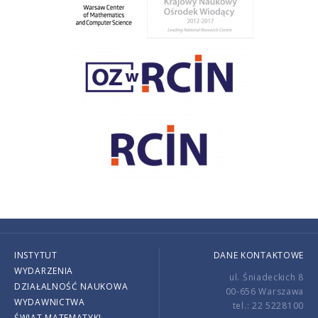
INSTYTUT
DANE KONTAKTOWE
WYDARZENIA
ul. Śniadeckich 8
DZIAŁALNOŚĆ NAUKOWA
00-656 Warszawa
WYDAWNICTWA
tel.: 22 5228100
ŚWIAT MATEMATYKI