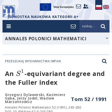
JEDNOSTKA NAUKOWA KATEGORII A+
szukaj...
ANNALES POLONICI MATHEMATICI
PRZESZUKAJ WYDAWNICTWA IMPAN
1
S
An
-equivariant degree and
the Fuller index
Grzegorz Dylawerski, Kazimierz
Gęba, Jerzy Jodel, Wacław
Tom 52 / 1991
Marzantowicz
Annales Polonici Mathematici 52 (1991), 243-280
DOI: 10.4064/ap-52-3-243-280