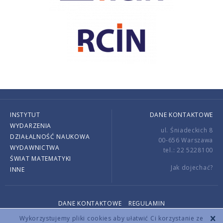
INSTYTUT
DANE KONTAKTOWE
WYDARZENIA
ul. Śniadeckich 8
DZIAŁALNOŚĆ NAUKOWA
00-656 Warszawa
WYDAWNICTWA
tel.: 22 5228100
ŚWIAT MATEMATYKI
Jak dojechać?
INNE
DANE KONTAKTOWE
REGULAMIN
Copyright © 2026 by IMPAN. All rights reserved.
Wykorzystujemy pliki cookies aby ułatwić Ci korzystanie ze