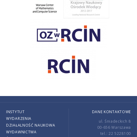
INSTYTUT
DANE KONTAKTOWE
WYDARZENIA
ul. Śniadeckich 8
DZIAŁALNOŚĆ NAUKOWA
00-656 Warszawa
WYDAWNICTWA
tel.: 22 5228100