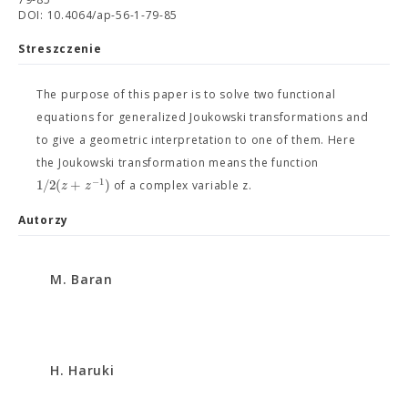
DOI: 10.4064/ap-56-1-79-85
Streszczenie
The purpose of this paper is to solve two functional
equations for generalized Joukowski transformations and
to give a geometric interpretation to one of them. Here
the Joukowski transformation means the function
−
1
1
/
2
(
+
)
z
z
of a complex variable z.
Autorzy
M. Baran
H. Haruki