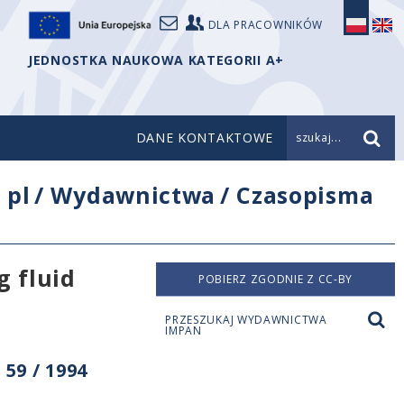
DLA PRACOWNIKÓW
JEDNOSTKA NAUKOWA KATEGORII A+
DANE KONTAKTOWE
szukaj...
/
pl
/
Wydawnictwa
/
Czasopisma
g fluid
POBIERZ ZGODNIE Z CC-BY
PRZESZUKAJ WYDAWNICTWA
IMPAN
59 / 1994