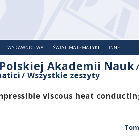
WYDAWNICTWA
ŚWIAT MATEMATYKI
INNE
Polskiej Akademii Nauk
atici
/
Wszystkie zeszyty
mpressible viscous heat conductin
Tom 