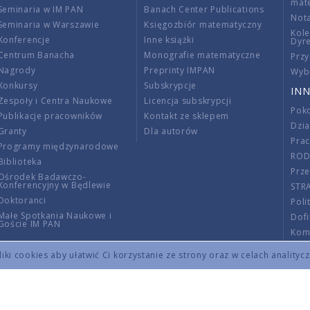
mat
Seminaria w IM PAN
Banach Center Publications
Nota
Seminaria w Warszawie
Księgozbiór matematyczny
Kole
Konferencje
Inne książki
Dyr
Centrum Banacha
Monografie matematyczne
Przy
Nagrody
Preprinty IMPAN
Wybi
Konkursy
Subskrypcje
INN
Zespoły i Centra Naukowe
Licencja subskrypcji
Poko
Publikacje pracowników
Kontakt ze sklepem
Dzi
Granty
Dla autorów
Pra
Programy międzynarodowe
RO
Biblioteka
Prze
Ośrodek Badawczo-
Konferencyjny w Będlewie
STR
Doktoranci
Poli
Małe Spotkania Naukowe i
Dof
Goście IM PAN
Komi
Info
ki cookies aby ułatwić Ci korzystanie ze strony oraz w celach analityc
Wno