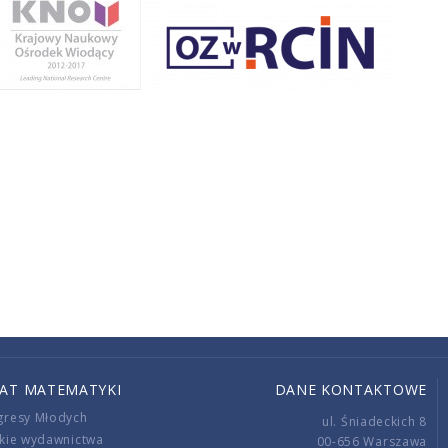
IAT MATEMATYKI
DANE KONTAKTOWE
gresy Młodych
ul. Śniadeckich 8
kie wydawnictwa
00-656 Warszawa