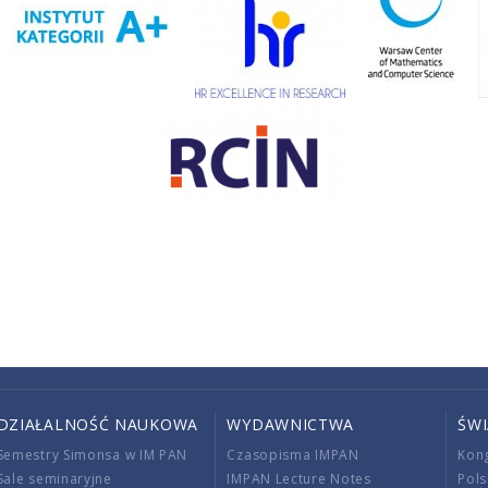
DZIAŁALNOŚĆ NAUKOWA
WYDAWNICTWA
ŚW
Semestry Simonsa w IM PAN
Czasopisma IMPAN
Kon
Sale seminaryjne
IMPAN Lecture Notes
Pols