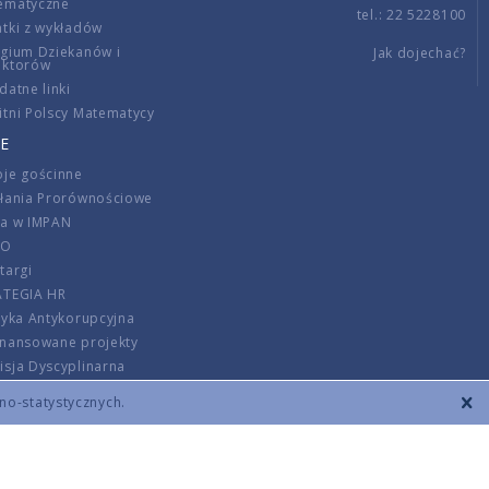
ematyczne
tel.: 22 5228100
tki z wykładów
gium Dziekanów i
Jak dojechać?
ektorów
datne linki
tni Polscy Matematycy
E
je gościnne
ałania Prorównościowe
ca w IMPAN
DO
targi
ATEGIA HR
tyka Antykorupcyjna
inansowane projekty
sja Dyscyplinarna
rmator
zno-statystycznych.
szenie opłat