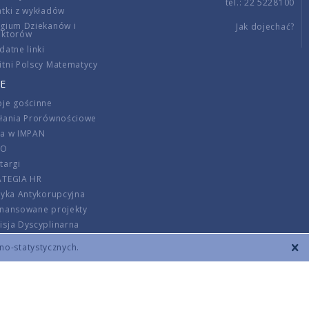
tel.: 22 5228100
tki z wykładów
gium Dziekanów i
Jak dojechać?
ektorów
datne linki
tni Polscy Matematycy
E
je gościnne
ałania Prorównościowe
ca w IMPAN
DO
targi
ATEGIA HR
tyka Antykorupcyjna
inansowane projekty
sja Dyscyplinarna
rmator
zno-statystycznych.
szenie opłat
DANE KONTAKTOWE
REGULAMIN