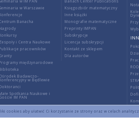
Seminaria w IM PAN
Banach Center Publications
Nota
Seminaria w Warszawie
Księgozbiór matematyczny
Kole
Konferencje
Inne książki
Dyr
Centrum Banacha
Monografie matematyczne
Przy
Nagrody
Preprinty IMPAN
Wybi
Konkursy
Subskrypcje
INN
Zespoły i Centra Naukowe
Licencja subskrypcji
Poko
Publikacje pracowników
Kontakt ze sklepem
Dzi
Granty
Dla autorów
Pra
Programy międzynarodowe
RO
Biblioteka
Prze
Ośrodek Badawczo-
Konferencyjny w Będlewie
STR
Doktoranci
Poli
Małe Spotkania Naukowe i
Dof
Goście IM PAN
Komi
Info
ki cookies aby ułatwić Ci korzystanie ze strony oraz w celach analityc
Wno