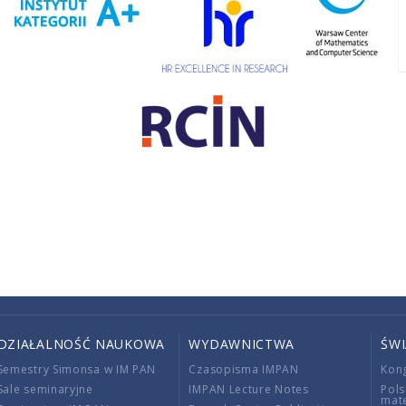
DZIAŁALNOŚĆ NAUKOWA
WYDAWNICTWA
ŚW
Semestry Simonsa w IM PAN
Czasopisma IMPAN
Kon
Sale seminaryjne
IMPAN Lecture Notes
Pols
mat