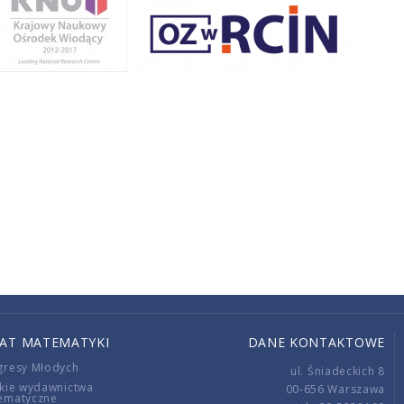
IAT MATEMATYKI
DANE KONTAKTOWE
gresy Młodych
ul. Śniadeckich 8
kie wydawnictwa
00-656 Warszawa
ematyczne