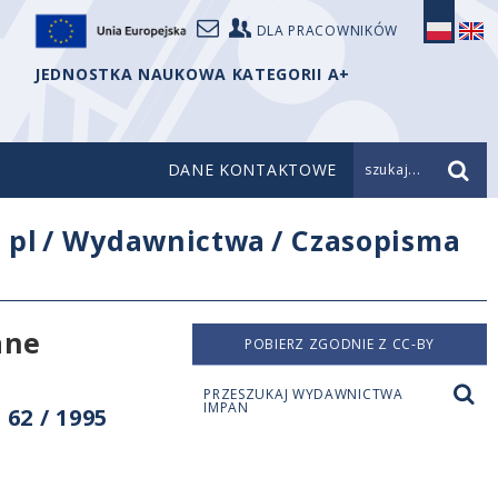
DLA PRACOWNIKÓW
JEDNOSTKA NAUKOWA KATEGORII A+
DANE KONTAKTOWE
szukaj...
/
pl
/
Wydawnictwa
/
Czasopisma
ane
POBIERZ ZGODNIE Z CC-BY
PRZESZUKAJ WYDAWNICTWA
IMPAN
62 / 1995