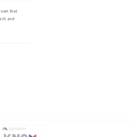
hown that
lech and