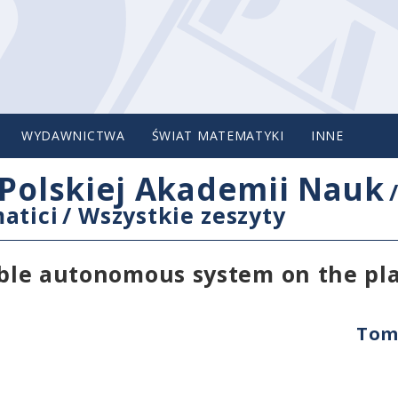
WYDAWNICTWA
ŚWIAT MATEMATYKI
INNE
Polskiej Akademii Nauk
atici
/
Wszystkie zeszyty
iable autonomous system on the pl
Tom 