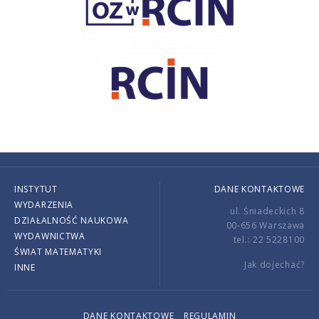
INSTYTUT
DANE KONTAKTOWE
WYDARZENIA
ul. Śniadeckich 8
DZIAŁALNOŚĆ NAUKOWA
00-656 Warszawa
WYDAWNICTWA
tel.: 22 5228100
ŚWIAT MATEMATYKI
Jak dojechać?
INNE
DANE KONTAKTOWE
REGULAMIN