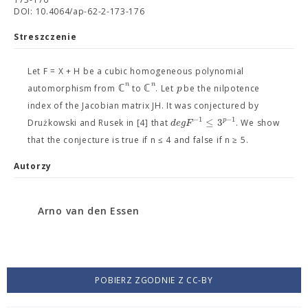
DOI: 10.4064/ap-62-2-173-176
Streszczenie
Let F = X + H be a cubic homogeneous polynomial
n
n
ℂ
ℂ
p
automorphism from
to
. Let
be the nilpotence
index of the Jacobian matrix JH. It was conjectured by
−
1
−
1
≤
3
p
d
e
g
F
Drużkowski and Rusek in [4] that
. We show
that the conjecture is true if n ≤ 4 and false if n ≥ 5.
Autorzy
Arno van den Essen
POBIERZ ZGODNIE Z CC-BY