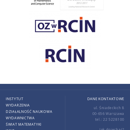
INSTYTUT
DANE KONTAKTOWE
WYDARZENIA
ul. Śniadeckich 8
DZIAŁALNOŚĆ NAUKOWA
00-656 Warszawa
WYDAWNICTWA
tel.: 22 5228100
ŚWIAT MATEMATYKI
Jak dojechać?