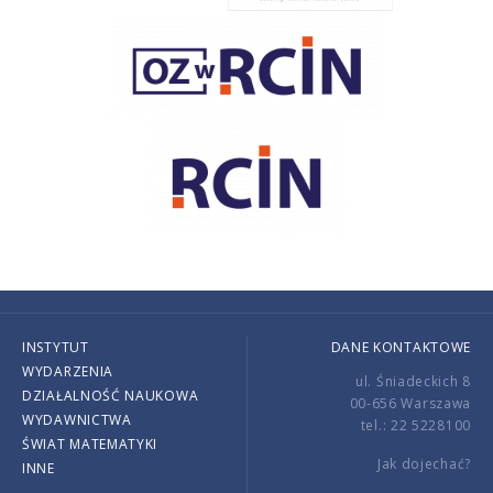
INSTYTUT
DANE KONTAKTOWE
WYDARZENIA
ul. Śniadeckich 8
DZIAŁALNOŚĆ NAUKOWA
00-656 Warszawa
WYDAWNICTWA
tel.: 22 5228100
ŚWIAT MATEMATYKI
Jak dojechać?
INNE