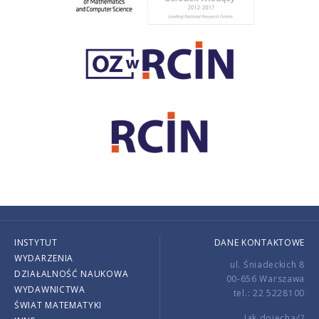
INSTYTUT
DANE KONTAKTOWE
WYDARZENIA
ul. Śniadeckich 8
DZIAŁALNOŚĆ NAUKOWA
00-656 Warszawa
WYDAWNICTWA
tel.: 22 5228100
ŚWIAT MATEMATYKI
Jak dojechać?