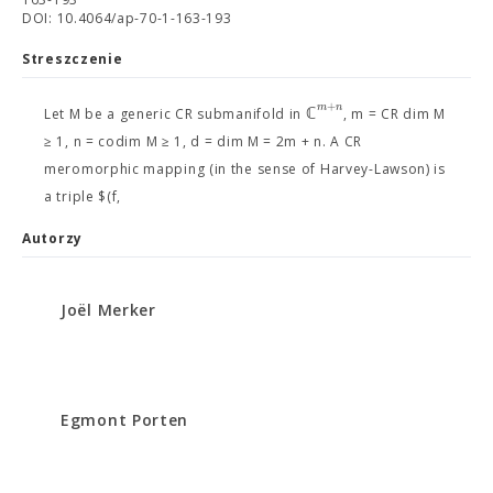
DOI: 10.4064/ap-70-1-163-193
Streszczenie
+
m
n
ℂ
Let M be a generic CR submanifold in
, m = CR dim M
≥ 1, n = codim M ≥ 1, d = dim M = 2m + n. A CR
meromorphic mapping (in the sense of Harvey-Lawson) is
a triple $(f,
Autorzy
Joël Merker
Egmont Porten