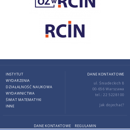
INSTYTUT
DANE KONTAKTOWE
WYDARZENIA
ul. Śniadeckich 8
DZIAŁALNOŚĆ NAUKOWA
00-656 Warszawa
WYDAWNICTWA
tel.: 22 5228100
ŚWIAT MATEMATYKI
Jak dojechać?
INNE
DANE KONTAKTOWE
REGULAMIN