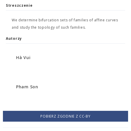
Streszczenie
We determine bifurcation sets of families of affine curves
and study the topology of such families.
Autorzy
Hà Vui
Pham Son
POBIERZ ZGODNIE Z CC-BY