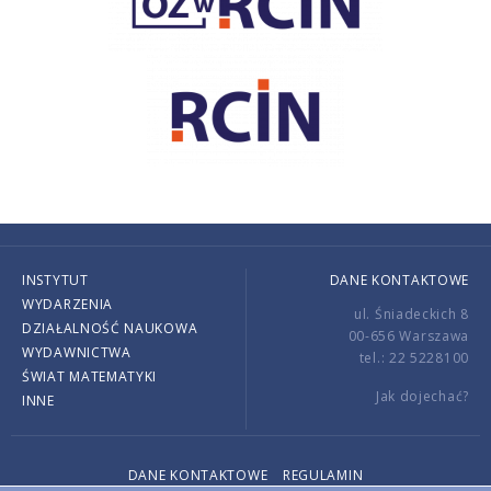
INSTYTUT
DANE KONTAKTOWE
WYDARZENIA
ul. Śniadeckich 8
DZIAŁALNOŚĆ NAUKOWA
00-656 Warszawa
WYDAWNICTWA
tel.: 22 5228100
ŚWIAT MATEMATYKI
Jak dojechać?
INNE
DANE KONTAKTOWE
REGULAMIN