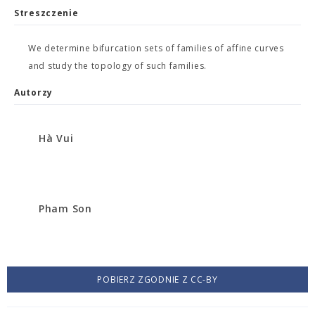
Streszczenie
We determine bifurcation sets of families of affine curves
and study the topology of such families.
Autorzy
Hà Vui
Pham Son
POBIERZ ZGODNIE Z CC-BY