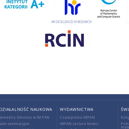
DZIAŁALNOŚĆ NAUKOWA
WYDAWNICTWA
ŚW
Semestry Simonsa w IM PAN
Czasopisma IMPAN
Kon
Sale seminaryjne
IMPAN Lecture Notes
Pols
mat