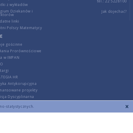
tel.: 22 5228100
tki z wykładów
gium Dziekanów i
Jak dojechać?
ektorów
datne linki
tni Polscy Matematycy
E
je gościnne
ałania Prorównościowe
ca w IMPAN
DO
targi
ATEGIA HR
tyka Antykorupcyjna
inansowane projekty
sja Dyscyplinarna
rmator
zno-statystycznych.
szenie opłat
DANE KONTAKTOWE
REGULAMIN