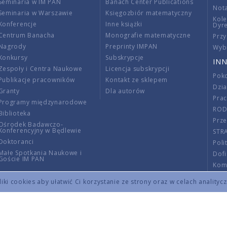
Seminaria w IM PAN
Banach Center Publications
Nota
Seminaria w Warszawie
Księgozbiór matematyczny
Kole
Konferencje
Inne książki
Dyr
Centrum Banacha
Monografie matematyczne
Przy
Nagrody
Preprinty IMPAN
Wybi
Konkursy
Subskrypcje
INN
Zespoły i Centra Naukowe
Licencja subskrypcji
Poko
Publikacje pracowników
Kontakt ze sklepem
Dzi
Granty
Dla autorów
Pra
Programy międzynarodowe
RO
Biblioteka
Prze
Ośrodek Badawczo-
Konferencyjny w Będlewie
STR
Doktoranci
Poli
Małe Spotkania Naukowe i
Dof
Goście IM PAN
Komi
Info
ki cookies aby ułatwić Ci korzystanie ze strony oraz w celach analityc
Wno