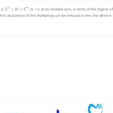
n
m
:
ℂ
⊃
Ω
→
ℂ
f
g
, m > n, at an isolated zero, in terms of the degree of
at calculations of this multiplicity can be reduced to the case when m