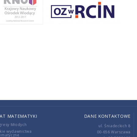
IAT MATEMATYKI
DANE KONTAKTOWE
gresy Młodych
ul. Śniadeckich 8
kie wydawnictwa
00-656 Warszawa
ematyczne