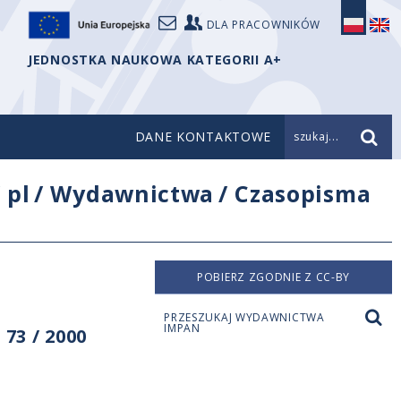
DLA PRACOWNIKÓW
JEDNOSTKA NAUKOWA KATEGORII A+
DANE KONTAKTOWE
szukaj...
/
pl
/
Wydawnictwa
/
Czasopisma
POBIERZ ZGODNIE Z CC-BY
PRZESZUKAJ WYDAWNICTWA
IMPAN
73 / 2000