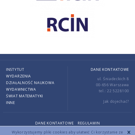
INSTYTUT
DANE KONTAKTOWE
WYDARZENIA
ul. Śniadeckich 8
DZIAŁALNOŚĆ NAUKOWA
00-656 Warszawa
WYDAWNICTWA
tel.: 22 5228100
ŚWIAT MATEMATYKI
Jak dojechać?
INNE
DANE KONTAKTOWE
REGULAMIN
Copyright © 2026 by IMPAN. All rights reserved.
Wykorzystujemy pliki cookies aby ułatwić Ci korzystanie ze