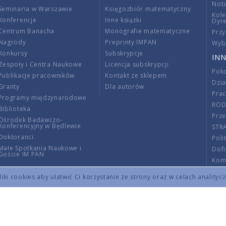
Nota
Seminaria w Warszawie
Księgozbiór matematyczny
Kole
Konferencje
Inne książki
Dyr
Centrum Banacha
Monografie matematyczne
Przy
Nagrody
Preprinty IMPAN
Wybi
Konkursy
Subskrypcje
INN
Zespoły i Centra Naukowe
Licencja subskrypcji
Poko
Publikacje pracowników
Kontakt ze sklepem
Dzi
Granty
Dla autorów
Pra
Programy międzynarodowe
RO
Biblioteka
Prze
Ośrodek Badawczo-
Konferencyjny w Będlewie
STR
Doktoranci
Poli
Małe Spotkania Naukowe i
Dof
Goście IM PAN
Komi
Info
ki cookies aby ułatwić Ci korzystanie ze strony oraz w celach analityc
Wno