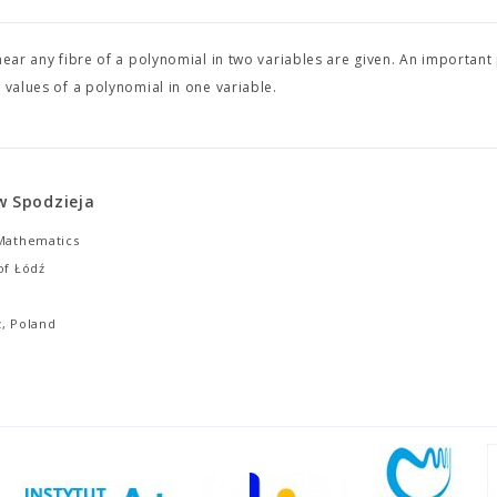
ear any fibre of a polynomial in two variables are given. An important 
 values of a polynomial in one variable.
w Spodzieja
 Mathematics
of Łódź
ź, Poland