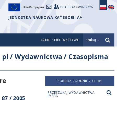
DLA PRACOWNIKÓW
JEDNOSTKA NAUKOWA KATEGORII A+
DANE KONTAKTOWE
szukaj...
/
pl
/
Wydawnictwa
/
Czasopisma
re
POBIERZ ZGODNIE Z CC-BY
PRZESZUKAJ WYDAWNICTWA
IMPAN
87 / 2005