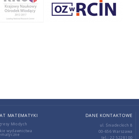
IAT MATEMATYKI
DANE KONTAKTOWE
gresy Młodych
ul. Śniadeckich 8
kie wydawnictwa
00-656 Warszawa
ematyczne
tel.: 22 5228100