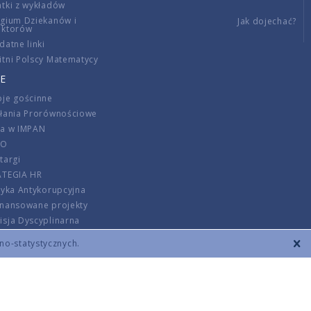
tki z wykładów
gium Dziekanów i
Jak dojechać?
ektorów
datne linki
tni Polscy Matematycy
E
je gościnne
ałania Prorównościowe
ca w IMPAN
DO
targi
ATEGIA HR
tyka Antykorupcyjna
inansowane projekty
sja Dyscyplinarna
rmator
zno-statystycznych.
szenie opłat
DANE KONTAKTOWE
REGULAMIN