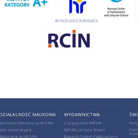
DZIAŁALNOŚĆ NAUKOWA
WYDAWNICTWA
ŚW
Semestry Simonsa w IM PAN
Czasopisma IMPAN
Kon
Sale seminaryjne
IMPAN Lecture Notes
Pols
mat
Seminaria w IM PAN
Banach Center Publications