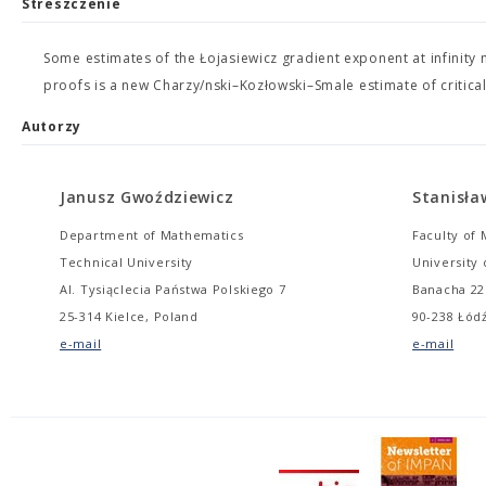
Streszczenie
Some estimates of the Łojasiewicz gradient exponent at infinity n
proofs is a new Charzy/nski–Kozłowski–Smale estimate of critical
Autorzy
Janusz Gwoździewicz
Stanisła
Department of Mathematics
Faculty of
Technical University
University 
Al. Tysiąclecia Państwa Polskiego 7
Banacha 22
25-314 Kielce, Poland
90-238 Łód
e-mail
e-mail