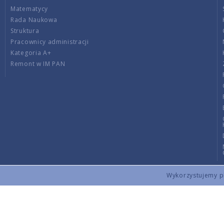
Matematycy
Rada Naukowa
Struktura
Pracownicy administracji
Kategoria A+
Remont w IM PAN
Wykorzystujemy pli
Copyright © 2026 by IMPAN. All rights reserved.