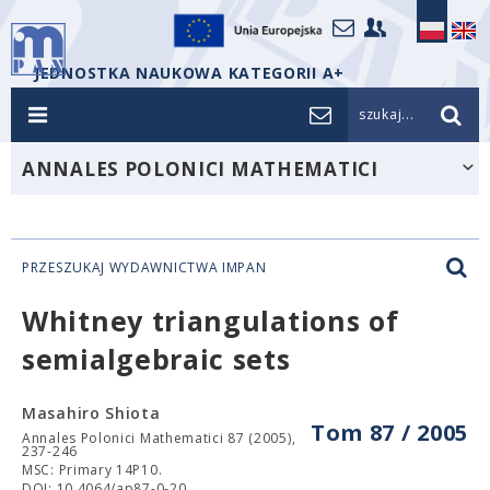
JEDNOSTKA NAUKOWA KATEGORII A+
szukaj...
ANNALES POLONICI MATHEMATICI
PRZESZUKAJ WYDAWNICTWA IMPAN
Whitney triangulations of
semialgebraic sets
Masahiro Shiota
Tom 87 / 2005
Annales Polonici Mathematici 87 (2005),
237-246
MSC: Primary 14P10.
DOI: 10.4064/ap87-0-20