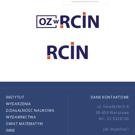
INSTYTUT
DANE KONTAKTOWE
WYDARZENIA
ul. Śniadeckich 8
DZIAŁALNOŚĆ NAUKOWA
00-656 Warszawa
WYDAWNICTWA
tel.: 22 5228100
ŚWIAT MATEMATYKI
Jak dojechać?
INNE