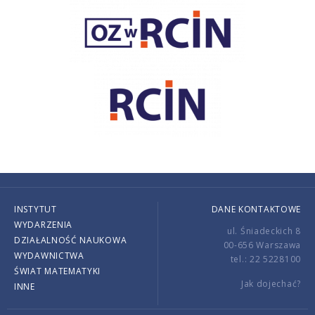
INSTYTUT
DANE KONTAKTOWE
WYDARZENIA
ul. Śniadeckich 8
DZIAŁALNOŚĆ NAUKOWA
00-656 Warszawa
WYDAWNICTWA
tel.: 22 5228100
ŚWIAT MATEMATYKI
Jak dojechać?
INNE