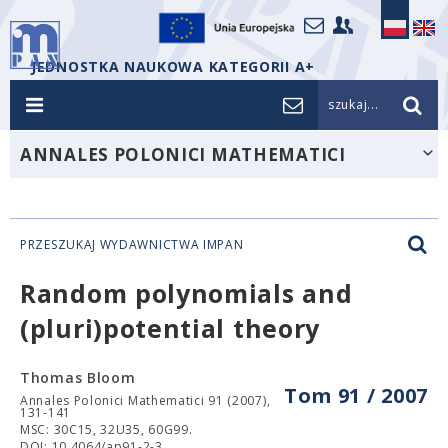
JEDNOSTKA NAUKOWA KATEGORII A+
szukaj...
ANNALES POLONICI MATHEMATICI
PRZESZUKAJ WYDAWNICTWA IMPAN
Random polynomials and
(pluri)potential theory
Thomas Bloom
Tom 91 / 2007
Annales Polonici Mathematici 91 (2007),
131-141
MSC: 30C15, 32U35, 60G99.
DOI: 10.4064/ap91-2-3