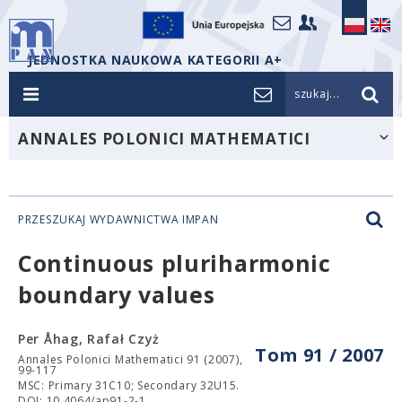
JEDNOSTKA NAUKOWA KATEGORII A+
szukaj...
ANNALES POLONICI MATHEMATICI
PRZESZUKAJ WYDAWNICTWA IMPAN
Continuous pluriharmonic
boundary values
Per Åhag, Rafał Czyż
Tom 91 / 2007
Annales Polonici Mathematici 91 (2007),
99-117
MSC: Primary 31C10; Secondary 32U15.
DOI: 10.4064/ap91-2-1