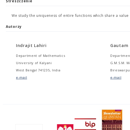
Streszczenie
We study the uniqueness of entire functions which share a value o
Autorzy
Indrajit Lahiri
Gautam 
Department of Mathematics
Department
University of Kalyani
G.M.S.M. M
West Bengal 741235, India
Bireswarpur
e-mail
e-mail