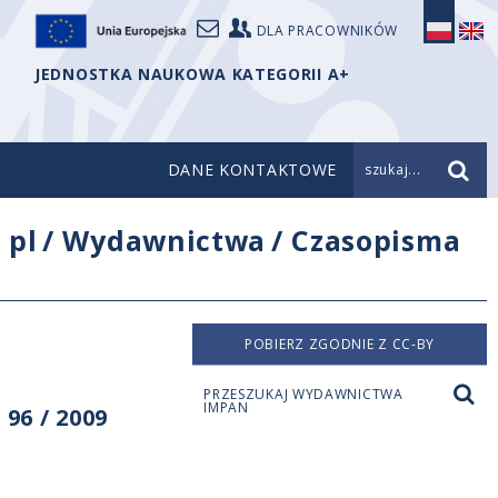
DLA PRACOWNIKÓW
JEDNOSTKA NAUKOWA KATEGORII A+
DANE KONTAKTOWE
szukaj...
/
pl
/
Wydawnictwa
/
Czasopisma
POBIERZ ZGODNIE Z CC-BY
PRZESZUKAJ WYDAWNICTWA
IMPAN
96 / 2009