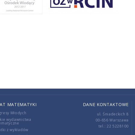
IAT MATEMATYKI
DANE KONTAKTOWE
gresy Młodych
ul. Śniadeckich 8
kie wydawnictwa
00-656 Warszawa
ematyczne
tel.: 22 5228100
tki z wykładów