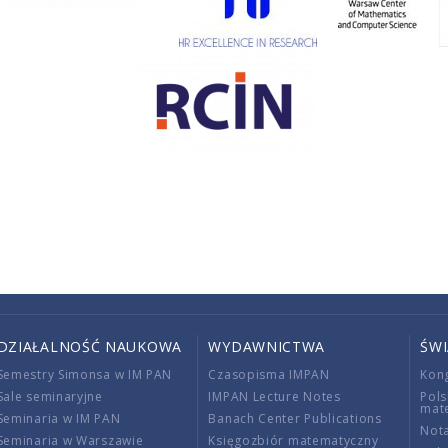
DZIAŁALNOŚĆ NAUKOWA
WYDAWNICTWA
ŚW
Semestry Simonsa w IM PAN
Czasopisma IMPAN
Kon
Sale seminaryjne
IMPAN Lecture Notes
Pols
mat
Seminaria w IM PAN
Banach Center Publications
Nota
Seminaria w Warszawie
Księgozbiór matematyczny