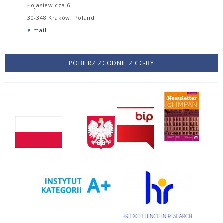
Łojasiewicza 6
30-348 Kraków, Poland
e-mail
POBIERZ ZGODNIE Z CC-BY