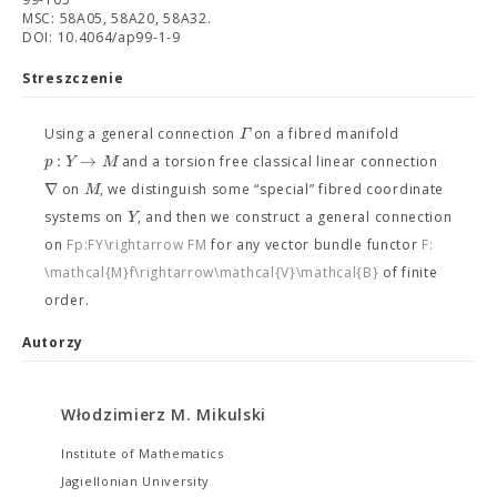
MSC: 58A05, 58A20, 58A32.
DOI: 10.4064/ap99-1-9
Streszczenie
Γ
Using a general connection
on a fibred manifold
:
→
p
Y
M
and a torsion free classical linear connection
∇
M
on
, we distinguish some “special” fibred coordinate
Y
systems on
, and then we construct a general connection
on
Fp:FY\rightarrow FM
for any vector bundle functor
F:
\mathcal{M}f\rightarrow\mathcal{V}\mathcal{B}
of finite
order.
Autorzy
Włodzimierz M. Mikulski
Institute of Mathematics
Jagiellonian University