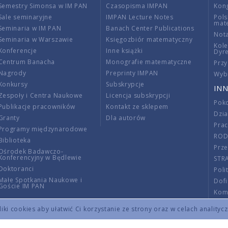
Semestry Simonsa w IM PAN
Czasopisma IMPAN
Kon
Sale seminaryjne
IMPAN Lecture Notes
Pols
mat
Seminaria w IM PAN
Banach Center Publications
Nota
Seminaria w Warszawie
Księgozbiór matematyczny
Kole
Konferencje
Inne książki
Dyr
Centrum Banacha
Monografie matematyczne
Przy
Nagrody
Preprinty IMPAN
Wybi
Konkursy
Subskrypcje
INN
Zespoły i Centra Naukowe
Licencja subskrypcji
Poko
Publikacje pracowników
Kontakt ze sklepem
Dzi
Granty
Dla autorów
Pra
Programy międzynarodowe
RO
Biblioteka
Prze
Ośrodek Badawczo-
Konferencyjny w Będlewie
STR
Doktoranci
Poli
Małe Spotkania Naukowe i
Dof
Goście IM PAN
Komi
Info
ki cookies aby ułatwić Ci korzystanie ze strony oraz w celach analityc
Wno