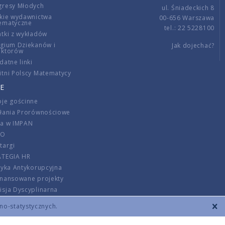
gresy Młodych
ul. Śniadeckich 8
kie wydawnictwa
00-656 Warszawa
ematyczne
tel.: 22 5228100
tki z wykładów
gium Dziekanów i
Jak dojechać?
ektorów
datne linki
tni Polscy Matematycy
E
je gościnne
ałania Prorównościowe
ca w IMPAN
DO
targi
ATEGIA HR
tyka Antykorupcyjna
inansowane projekty
sja Dyscyplinarna
rmator
zno-statystycznych.
szenie opłat