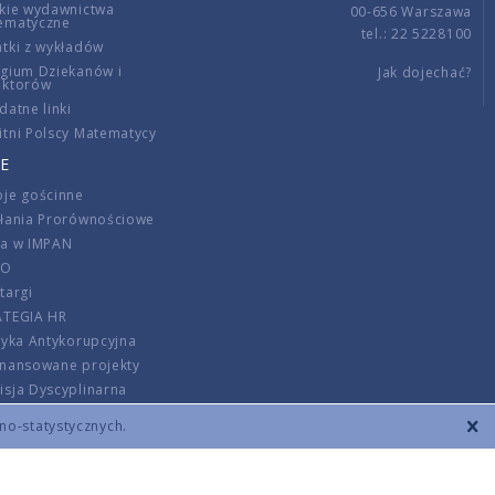
kie wydawnictwa
00-656 Warszawa
ematyczne
tel.: 22 5228100
tki z wykładów
gium Dziekanów i
Jak dojechać?
ektorów
datne linki
tni Polscy Matematycy
E
je gościnne
ałania Prorównościowe
ca w IMPAN
DO
targi
ATEGIA HR
tyka Antykorupcyjna
inansowane projekty
sja Dyscyplinarna
rmator
zno-statystycznych.
szenie opłat