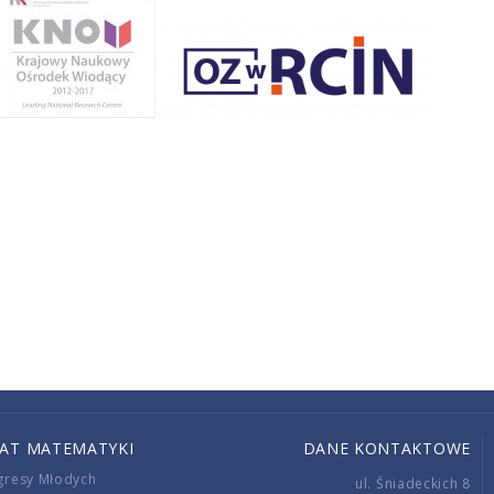
IAT MATEMATYKI
DANE KONTAKTOWE
gresy Młodych
ul. Śniadeckich 8