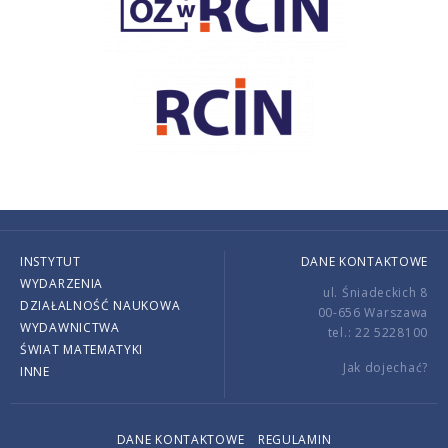
INSTYTUT
DANE KONTAKTOWE
WYDARZENIA
ul. Śniadeckich 8
DZIAŁALNOŚĆ NAUKOWA
00-656 Warszawa
WYDAWNICTWA
tel.: 22 5228100
ŚWIAT MATEMATYKI
Jak dojechać?
INNE
DANE KONTAKTOWE
REGULAMIN