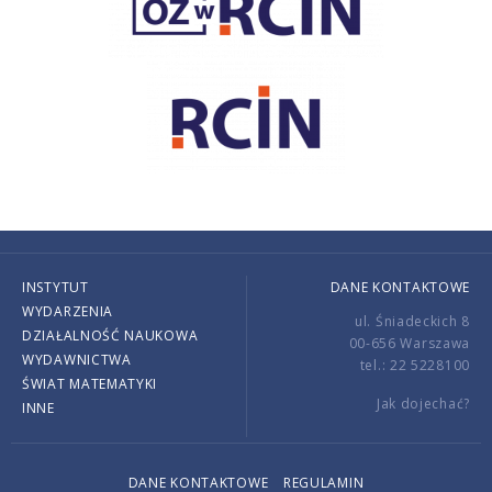
INSTYTUT
DANE KONTAKTOWE
WYDARZENIA
ul. Śniadeckich 8
DZIAŁALNOŚĆ NAUKOWA
00-656 Warszawa
WYDAWNICTWA
tel.: 22 5228100
ŚWIAT MATEMATYKI
Jak dojechać?
INNE
DANE KONTAKTOWE
REGULAMIN