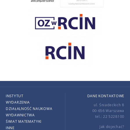
INSTYTUT
DANE KONTAKTOWE
WYDARZENIA
ul. Śniadeckich 8
DZIAŁALNOŚĆ NAUKOWA
00-656 Warszawa
WYDAWNICTWA
tel.: 22 5228100
ŚWIAT MATEMATYKI
Jak dojechać?
INNE