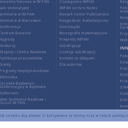
Semestry Simonsa w IM PAN
Czasopisma IMPAN
Kon
Sale seminaryjne
IMPAN Lecture Notes
Pols
mat
Seminaria w IM PAN
Banach Center Publications
Nota
Seminaria w Warszawie
Księgozbiór matematyczny
Kole
Konferencje
Inne książki
Dyr
Centrum Banacha
Monografie matematyczne
Przy
Nagrody
Preprinty IMPAN
Wybi
Konkursy
Subskrypcje
INN
Zespoły i Centra Naukowe
Licencja subskrypcji
Poko
Publikacje pracowników
Kontakt ze sklepem
Dzi
Granty
Dla autorów
Pra
Programy międzynarodowe
RO
Biblioteka
Prze
Ośrodek Badawczo-
Konferencyjny w Będlewie
STR
Doktoranci
Poli
Małe Spotkania Naukowe i
Dof
Goście IM PAN
Komi
Info
ki cookies aby ułatwić Ci korzystanie ze strony oraz w celach analityc
Wno