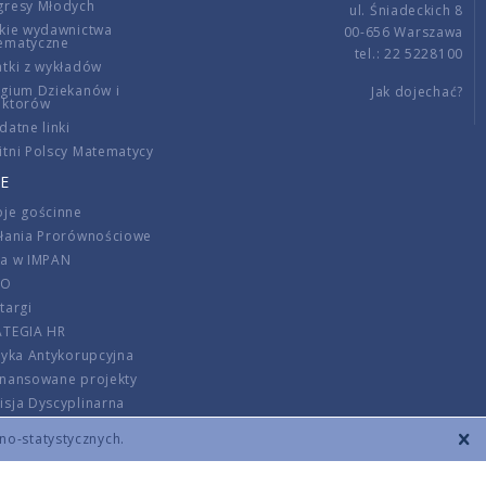
gresy Młodych
ul. Śniadeckich 8
kie wydawnictwa
00-656 Warszawa
ematyczne
tel.: 22 5228100
tki z wykładów
gium Dziekanów i
Jak dojechać?
ektorów
datne linki
tni Polscy Matematycy
E
je gościnne
ałania Prorównościowe
ca w IMPAN
DO
targi
ATEGIA HR
tyka Antykorupcyjna
inansowane projekty
sja Dyscyplinarna
rmator
zno-statystycznych.
szenie opłat