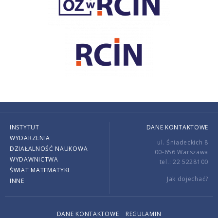
INSTYTUT
DANE KONTAKTOWE
WYDARZENIA
ul. Śniadeckich 8
DZIAŁALNOŚĆ NAUKOWA
00-656 Warszawa
WYDAWNICTWA
tel.: 22 5228100
ŚWIAT MATEMATYKI
Jak dojechać?
INNE
DANE KONTAKTOWE
REGULAMIN