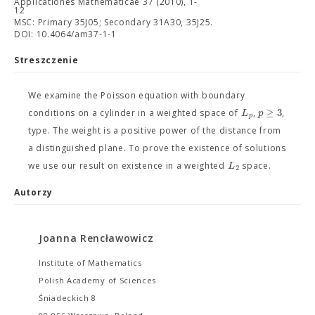
Applicationes Mathematicae 37 (2010), 1-
12
MSC: Primary 35J05; Secondary 31A30, 35J25.
DOI: 10.4064/am37-1-1
Streszczenie
We examine the Poisson equation with boundary
≥
3
L
p
conditions on a cylinder in a weighted space of
,
,
p
type. The weight is a positive power of the distance from
a distinguished plane. To prove the existence of solutions
L
we use our result on existence in a weighted
space.
2
Autorzy
Joanna Rencławowicz
Institute of Mathematics
Polish Academy of Sciences
Śniadeckich 8