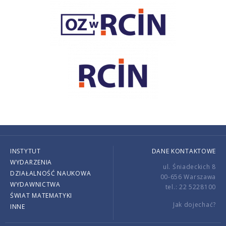
INSTYTUT
DANE KONTAKTOWE
WYDARZENIA
ul. Śniadeckich 8
DZIAŁALNOŚĆ NAUKOWA
00-656 Warszawa
WYDAWNICTWA
tel.: 22 5228100
ŚWIAT MATEMATYKI
Jak dojechać?
INNE