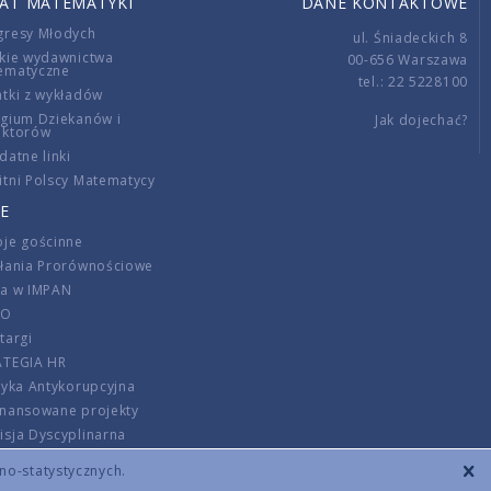
IAT MATEMATYKI
DANE KONTAKTOWE
gresy Młodych
ul. Śniadeckich 8
kie wydawnictwa
00-656 Warszawa
ematyczne
tel.: 22 5228100
tki z wykładów
gium Dziekanów i
Jak dojechać?
ektorów
datne linki
tni Polscy Matematycy
E
je gościnne
ałania Prorównościowe
ca w IMPAN
DO
targi
ATEGIA HR
tyka Antykorupcyjna
inansowane projekty
sja Dyscyplinarna
rmator
zno-statystycznych.
szenie opłat