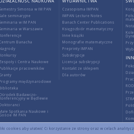
DZIAŁALNOŚĆ NAUKOWA
WYDAWNICTWA
ŚW
Semestry Simonsa w IM PAN
Czasopisma IMPAN
Kon
Sale seminaryjne
IMPAN Lecture Notes
Pols
mat
Seminaria w IM PAN
Banach Center Publications
Nota
Seminaria w Warszawie
Księgozbiór matematyczny
Kole
Konferencje
Inne książki
Dyr
Centrum Banacha
Monografie matematyczne
Przy
Nagrody
Preprinty IMPAN
Wybi
Konkursy
Subskrypcje
INN
Zespoły i Centra Naukowe
Licencja subskrypcji
Poko
Publikacje pracowników
Kontakt ze sklepem
Dzi
Granty
Dla autorów
Pra
Programy międzynarodowe
RO
Biblioteka
Prze
Ośrodek Badawczo-
Konferencyjny w Będlewie
STR
Doktoranci
Poli
Małe Spotkania Naukowe i
Dof
Goście IM PAN
Komi
Info
ki cookies aby ułatwić Ci korzystanie ze strony oraz w celach analityc
Wno