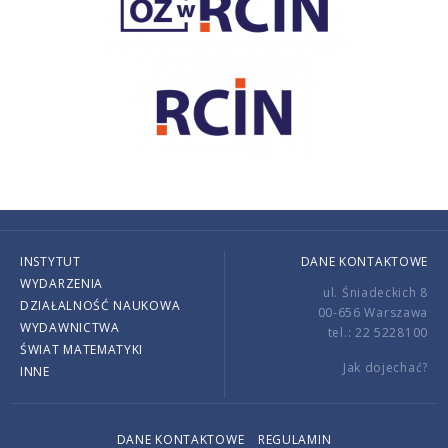
INSTYTUT
DANE KONTAKTOWE
WYDARZENIA
ul. Śniadeckich 8
DZIAŁALNOŚĆ NAUKOWA
00-656 Warszawa
WYDAWNICTWA
tel.: 22 5228100
ŚWIAT MATEMATYKI
Jak dojechać?
INNE
DANE KONTAKTOWE
REGULAMIN