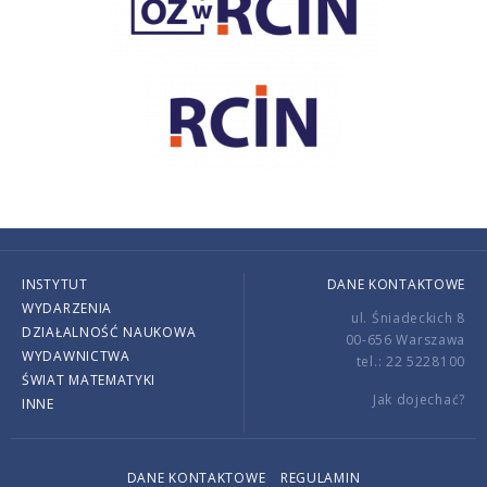
INSTYTUT
DANE KONTAKTOWE
WYDARZENIA
ul. Śniadeckich 8
DZIAŁALNOŚĆ NAUKOWA
00-656 Warszawa
WYDAWNICTWA
tel.: 22 5228100
ŚWIAT MATEMATYKI
Jak dojechać?
INNE
DANE KONTAKTOWE
REGULAMIN