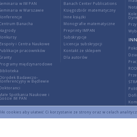
mat
Seminaria w IM PAN
Banach Center Publications
Nota
Seminaria w Warszawie
Księgozbiór matematyczny
Kole
Konferencje
Inne książki
Dyr
Centrum Banacha
Monografie matematyczne
Przy
Nagrody
Preprinty IMPAN
Wybi
Konkursy
Subskrypcje
INN
Zespoły i Centra Naukowe
Licencja subskrypcji
Poko
Publikacje pracowników
Kontakt ze sklepem
Dzi
Granty
Dla autorów
Pra
Programy międzynarodowe
RO
Biblioteka
Prze
Ośrodek Badawczo-
Konferencyjny w Będlewie
STR
Doktoranci
Poli
Małe Spotkania Naukowe i
Dof
Goście IM PAN
Komi
Info
ki cookies aby ułatwić Ci korzystanie ze strony oraz w celach analityc
Wno