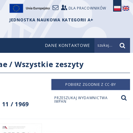
DLA PRACOWNIKÓW
JEDNOSTKA NAUKOWA KATEGORII A+
DANE KONTAKTOWE
szukaj...
ae
/
Wszystkie zeszyty
POBIERZ ZGODNIE Z CC-BY
PRZESZUKAJ WYDAWNICTWA
IMPAN
11 / 1969