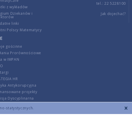
ematyczne
tel.: 22 5228100
tki z wykładów
gium Dziekanów i
Jak dojechać?
ektorów
datne linki
tni Polscy Matematycy
E
je gościnne
ałania Prorównościowe
ca w IMPAN
DO
targi
ATEGIA HR
tyka Antykorupcyjna
inansowane projekty
sja Dyscyplinarna
rmator
zno-statystycznych.
szenie opłat