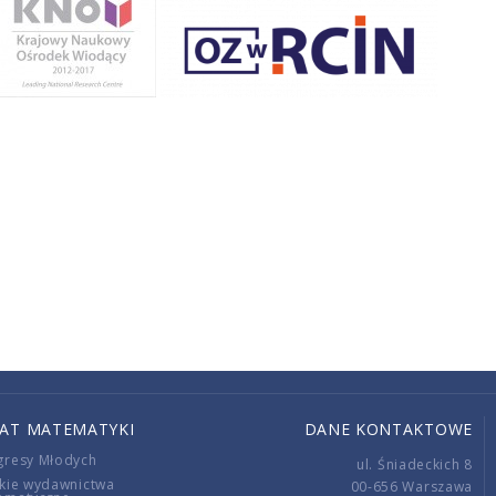
IAT MATEMATYKI
DANE KONTAKTOWE
gresy Młodych
ul. Śniadeckich 8
kie wydawnictwa
00-656 Warszawa