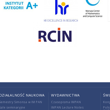
DZIAŁALNOŚĆ NAUKOWA
WYDAWNICTWA
ŚW
Semestry Simonsa w IM PAN
Czasopisma IMPAN
Kon
Sale seminaryjne
IMPAN Lecture Notes
Pols