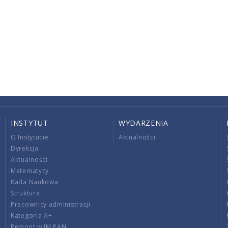
INSTYTUT
WYDARZENIA
O Instytucie
Aktualności
Dyrekcja
Aktualności
Matematycy
Rada Naukowa
Struktura
Pracownicy administracji
Kategoria A+
Remont w IM PAN