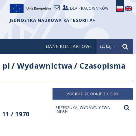
DLA PRACOWNIKÓW
JEDNOSTKA NAUKOWA KATEGORII A+
DANE KONTAKTOWE
szukaj...
/
pl
/
Wydawnictwa
/
Czasopisma
POBIERZ ZGODNIE Z CC-BY
PRZESZUKAJ WYDAWNICTWA
IMPAN
11 / 1970