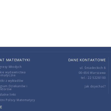
IAT MATEMATYKI
DANE KONTAKTOWE
gresy Młodych
ul. Śniadeckich 8
kie wydawnictwa
00-656 Warszawa
ematyczne
tel.: 22 5228100
tki z wykładów
gium Dziekanów i
Jak dojechać?
ektorów
datne linki
tni Polscy Matematycy
E