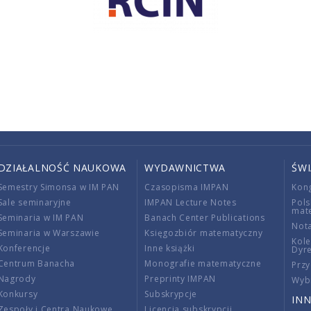
DZIAŁALNOŚĆ NAUKOWA
WYDAWNICTWA
ŚW
Semestry Simonsa w IM PAN
Czasopisma IMPAN
Kon
Sale seminaryjne
IMPAN Lecture Notes
Pols
mat
Seminaria w IM PAN
Banach Center Publications
Nota
Seminaria w Warszawie
Księgozbiór matematyczny
Kole
Konferencje
Inne książki
Dyr
Centrum Banacha
Monografie matematyczne
Przy
Nagrody
Preprinty IMPAN
Wybi
Konkursy
Subskrypcje
INN
Zespoły i Centra Naukowe
Licencja subskrypcji