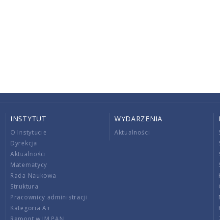
INSTYTUT
WYDARZENIA
O Instytucie
Aktualności
Dyrekcja
Aktualności
Matematycy
Rada Naukowa
Struktura
Pracownicy administracji
Kategoria A+
Remont w IM PAN