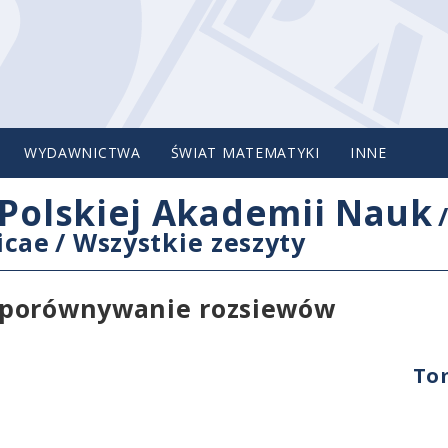
WYDAWNICTWA
ŚWIAT MATEMATYKI
INNE
Polskiej Akademii Nauk
icae
/
Wszystkie zeszyty
 porównywanie rozsiewów
Tom