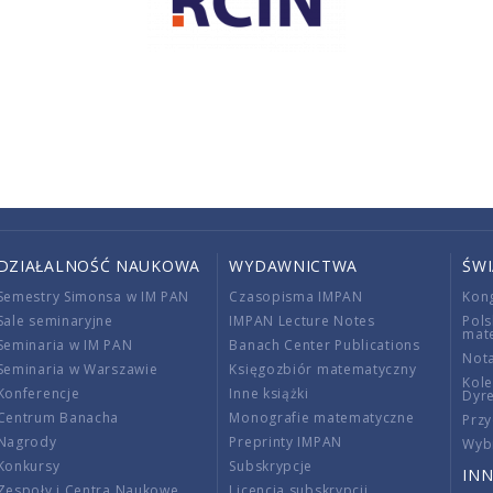
DZIAŁALNOŚĆ NAUKOWA
WYDAWNICTWA
ŚW
Semestry Simonsa w IM PAN
Czasopisma IMPAN
Kon
Sale seminaryjne
IMPAN Lecture Notes
Pols
mat
Seminaria w IM PAN
Banach Center Publications
Nota
Seminaria w Warszawie
Księgozbiór matematyczny
Kole
Konferencje
Inne książki
Dyr
Centrum Banacha
Monografie matematyczne
Przy
Nagrody
Preprinty IMPAN
Wybi
Konkursy
Subskrypcje
INN
Zespoły i Centra Naukowe
Licencja subskrypcji