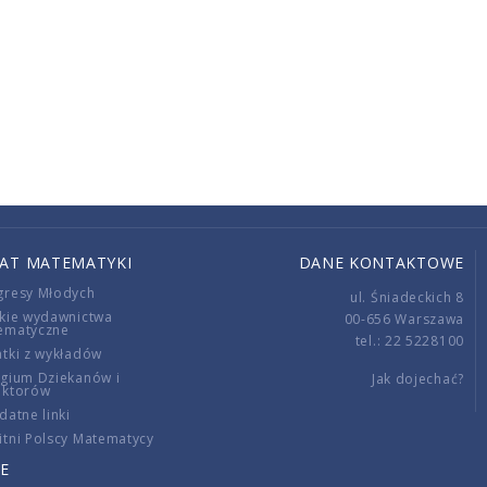
IAT MATEMATYKI
DANE KONTAKTOWE
gresy Młodych
ul. Śniadeckich 8
kie wydawnictwa
00-656 Warszawa
ematyczne
tel.: 22 5228100
tki z wykładów
gium Dziekanów i
Jak dojechać?
ektorów
datne linki
tni Polscy Matematycy
E