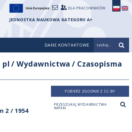
DLA PRACOWNIKÓW
JEDNOSTKA NAUKOWA KATEGORII A+
DANE KONTAKTOWE
szukaj...
/
pl
/
Wydawnictwa
/
Czasopisma
POBIERZ ZGODNIE Z CC-BY
PRZESZUKAJ WYDAWNICTWA
IMPAN
 2 / 1954