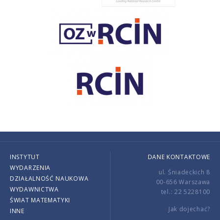
INSTYTUT
DANE KONTAKTOWE
WYDARZENIA
ul. Śniadeckich 8
DZIAŁALNOŚĆ NAUKOWA
00-656 Warszawa
WYDAWNICTWA
tel.: 22 5228100
ŚWIAT MATEMATYKI
Jak dojechać?
INNE