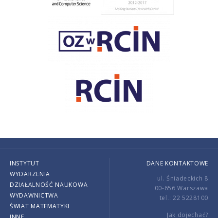
INSTYTUT
DANE KONTAKTOWE
WYDARZENIA
ul. Śniadeckich 8
DZIAŁALNOŚĆ NAUKOWA
00-656 Warszawa
WYDAWNICTWA
tel.: 22 5228100
ŚWIAT MATEMATYKI
Jak dojechać?
INNE