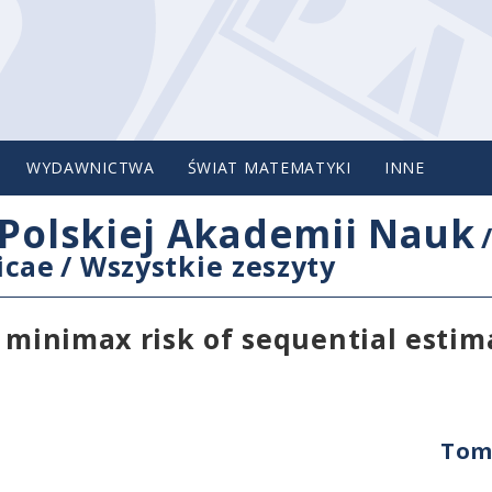
WYDAWNICTWA
ŚWIAT MATEMATYKI
INNE
Polskiej Akademii Nauk
icae
/
Wszystkie zeszyty
e minimax risk of sequential estim
Tom 