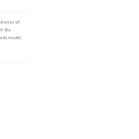
ed error of
f: the
ards model,