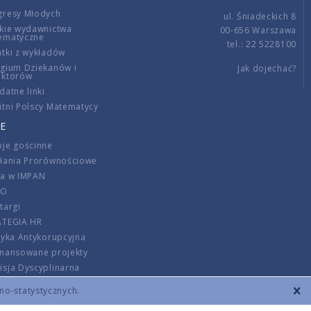
gresy Młodych
ul. Śniadeckich 8
kie wydawnictwa
00-656 Warszawa
ematyczne
tel.: 22 5228100
tki z wykładów
gium Dziekanów i
Jak dojechać?
ektorów
datne linki
tni Polscy Matematycy
E
je gościnne
ałania Prorównościowe
ca w IMPAN
DO
targi
ATEGIA HR
tyka Antykorupcyjna
inansowane projekty
sja Dyscyplinarna
rmator
zno-statystycznych.
szenie opłat