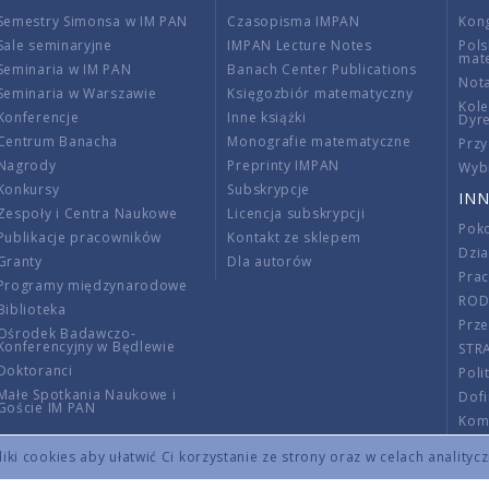
Semestry Simonsa w IM PAN
Czasopisma IMPAN
Kon
Sale seminaryjne
IMPAN Lecture Notes
Pols
mat
Seminaria w IM PAN
Banach Center Publications
Nota
Seminaria w Warszawie
Księgozbiór matematyczny
Kole
Konferencje
Inne książki
Dyr
Centrum Banacha
Monografie matematyczne
Przy
Nagrody
Preprinty IMPAN
Wybi
Konkursy
Subskrypcje
INN
Zespoły i Centra Naukowe
Licencja subskrypcji
Poko
Publikacje pracowników
Kontakt ze sklepem
Dzi
Granty
Dla autorów
Pra
Programy międzynarodowe
RO
Biblioteka
Prze
Ośrodek Badawczo-
Konferencyjny w Będlewie
STR
Doktoranci
Poli
Małe Spotkania Naukowe i
Dof
Goście IM PAN
Komi
Info
ki cookies aby ułatwić Ci korzystanie ze strony oraz w celach analityc
Wno