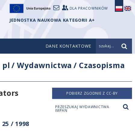
DLA PRACOWNIKÓW
JEDNOSTKA NAUKOWA KATEGORII A+
DANE KONTAKTOWE
szukaj...
/
pl
/
Wydawnictwa
/
Czasopisma
ators
POBIERZ ZGODNIE Z CC-BY
PRZESZUKAJ WYDAWNICTWA
IMPAN
25 / 1998