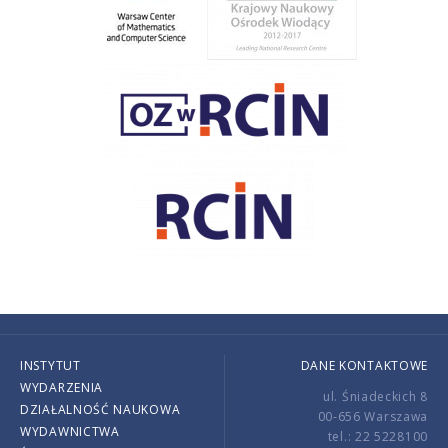
INSTYTUT
DANE KONTAKTOWE
WYDARZENIA
ul. Śniadeckich 8
DZIAŁALNOŚĆ NAUKOWA
00-656 Warszawa
WYDAWNICTWA
tel.: 22 5228100