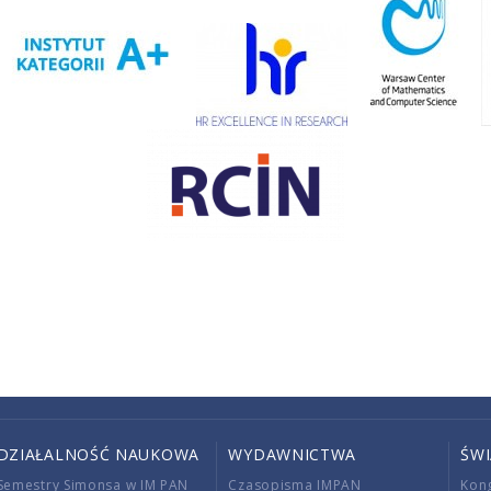
DZIAŁALNOŚĆ NAUKOWA
WYDAWNICTWA
ŚW
Semestry Simonsa w IM PAN
Czasopisma IMPAN
Kon