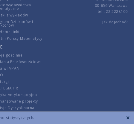
kie wydawnictwa
00-656 Warszawa
ematyczne
tel.: 22 5228100
tki z wykładów
gium Dziekanów i
Jak dojechać?
ektorów
datne linki
tni Polscy Matematycy
E
je gościnne
ałania Prorównościowe
ca w IMPAN
DO
targi
ATEGIA HR
tyka Antykorupcyjna
inansowane projekty
sja Dyscyplinarna
rmator
zno-statystycznych.
szenie opłat