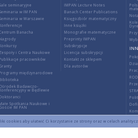
Sale seminaryjne
IMPAN Lecture Notes
Pols
mat
Seminaria w IM PAN
Banach Center Publications
Nota
Seminaria w Warszawie
Księgozbiór matematyczny
Kole
Konferencje
Inne książki
Dyr
Centrum Banacha
Monografie matematyczne
Przy
Nagrody
Preprinty IMPAN
Wybi
Konkursy
Subskrypcje
INN
Zespoły i Centra Naukowe
Licencja subskrypcji
Poko
Publikacje pracowników
Kontakt ze sklepem
Dzi
Granty
Dla autorów
Pra
Programy międzynarodowe
RO
Biblioteka
Prze
Ośrodek Badawczo-
Konferencyjny w Będlewie
STR
Doktoranci
Poli
Małe Spotkania Naukowe i
Dof
Goście IM PAN
Komi
Info
ki cookies aby ułatwić Ci korzystanie ze strony oraz w celach analityc
Wno