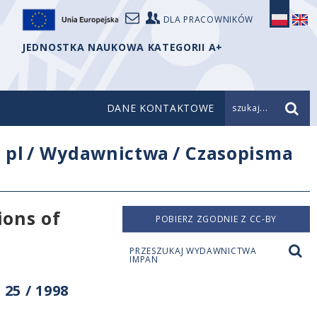
DLA PRACOWNIKÓW
JEDNOSTKA NAUKOWA KATEGORII A+
DANE KONTAKTOWE
szukaj...
/
pl
/
Wydawnictwa
/
Czasopisma
ions of
POBIERZ ZGODNIE Z CC-BY
PRZESZUKAJ WYDAWNICTWA
IMPAN
25 / 1998