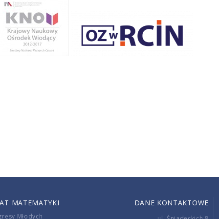
IAT MATEMATYKI
DANE KONTAKTOWE
gresy Młodych
ul. Śniadeckich 8