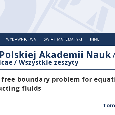
WYDAWNICTWA
ŚWIAT MATEMATYKI
INNE
Polskiej Akademii Nauk
icae
/
Wszystkie zeszyty
a free boundary problem for equat
cting fluids
Tom 