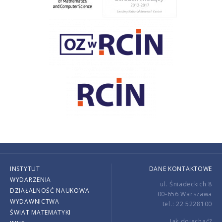
INSTYTUT
DANE KONTAKTOWE
WYDARZENIA
ul. Śniadeckich 8
DZIAŁALNOŚĆ NAUKOWA
00-656 Warszawa
WYDAWNICTWA
tel.: 22 5228100
ŚWIAT MATEMATYKI
Jak dojechać?