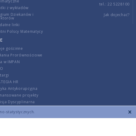
ematyczne
tel.: 22 5228100
tki z wykładów
gium Dziekanów i
Jak dojechać?
ektorów
datne linki
tni Polscy Matematycy
E
je gościnne
ałania Prorównościowe
ca w IMPAN
DO
targi
ATEGIA HR
tyka Antykorupcyjna
inansowane projekty
sja Dyscyplinarna
rmator
zno-statystycznych.
szenie opłat