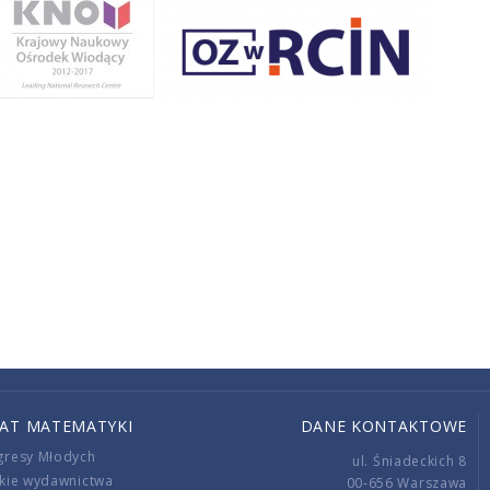
IAT MATEMATYKI
DANE KONTAKTOWE
gresy Młodych
ul. Śniadeckich 8
kie wydawnictwa
00-656 Warszawa