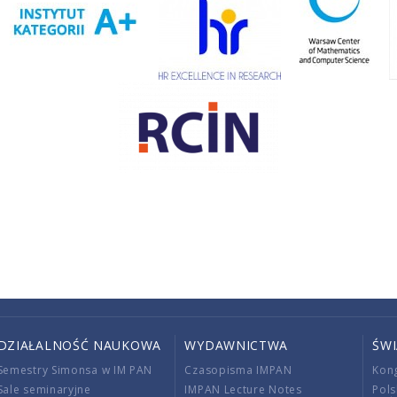
DZIAŁALNOŚĆ NAUKOWA
WYDAWNICTWA
ŚW
Semestry Simonsa w IM PAN
Czasopisma IMPAN
Kon
Sale seminaryjne
IMPAN Lecture Notes
Pols