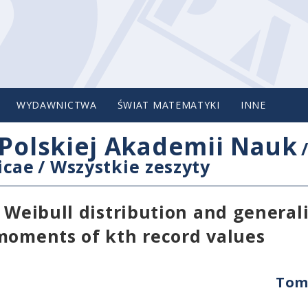
WYDAWNICTWA
ŚWIAT MATEMATYKI
INNE
Polskiej Akademii Nauk
icae
/
Wszystkie zeszyty
 Weibull distribution and general
moments of kth record values
Tom 