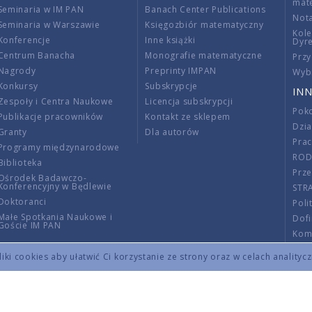
mat
Seminaria w IM PAN
Banach Center Publications
Nota
Seminaria w Warszawie
Księgozbiór matematyczny
Kole
Konferencje
Inne książki
Dyr
Centrum Banacha
Monografie matematyczne
Przy
Nagrody
Preprinty IMPAN
Wybi
Konkursy
Subskrypcje
INN
Zespoły i Centra Naukowe
Licencja subskrypcji
Poko
Publikacje pracowników
Kontakt ze sklepem
Dzi
Granty
Dla autorów
Pra
Programy międzynarodowe
RO
Biblioteka
Prze
Ośrodek Badawczo-
Konferencyjny w Będlewie
STR
Doktoranci
Poli
Małe Spotkania Naukowe i
Dof
Goście IM PAN
Komi
Info
ki cookies aby ułatwić Ci korzystanie ze strony oraz w celach analityc
Wno