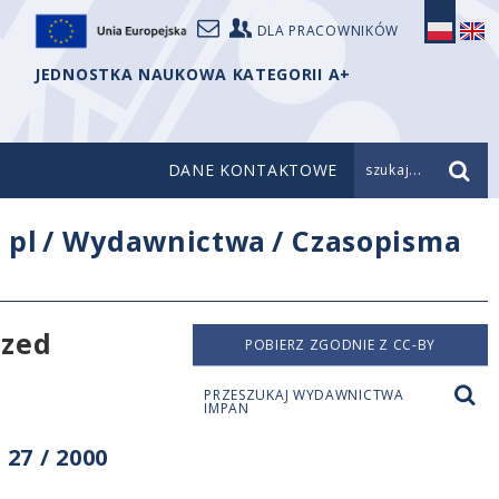
DLA PRACOWNIKÓW
JEDNOSTKA NAUKOWA KATEGORII A+
DANE KONTAKTOWE
szukaj...
/
pl
/
Wydawnictwa
/
Czasopisma
ized
POBIERZ ZGODNIE Z CC-BY
PRZESZUKAJ WYDAWNICTWA
IMPAN
27 / 2000