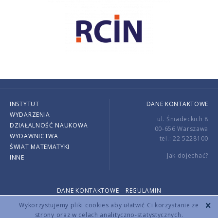
INSTYTUT
DANE KONTAKTOWE
WYDARZENIA
ul. Śniadeckich 8
DZIAŁALNOŚĆ NAUKOWA
00-656 Warszawa
WYDAWNICTWA
tel.: 22 5228100
ŚWIAT MATEMATYKI
Jak dojechać?
INNE
DANE KONTAKTOWE
REGULAMIN
Copyright © 2026 by IMPAN. All rights reserved.
Wykorzystujemy pliki cookies aby ułatwić Ci korzystanie ze
strony oraz w celach analityczno-statystycznych.