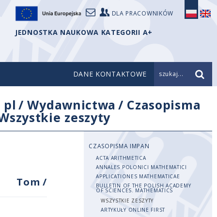
DLA PRACOWNIKÓW
JEDNOSTKA NAUKOWA KATEGORII A+
DANE KONTAKTOWE
szukaj...
/
pl
/
Wydawnictwa
/
Czasopisma
Wszystkie zeszyty
CZASOPISMA IMPAN
ACTA ARITHMETICA
ANNALES POLONICI MATHEMATICI
APPLICATIONES MATHEMATICAE
Tom
/
BULLETIN OF THE POLISH ACADEMY
OF SCIENCES. MATHEMATICS
WSZYSTKIE ZESZYTY
ARTYKUŁY ONLINE FIRST