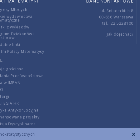
IAT MATEMATYKI
DANE KONTAKTOWE
gresy Młodych
ul. Śniadeckich 8
kie wydawnictwa
00-656 Warszawa
ematyczne
tel.: 22 5228100
tki z wykładów
gium Dziekanów i
Jak dojechać?
ektorów
datne linki
tni Polscy Matematycy
E
je gościnne
ałania Prorównościowe
ca w IMPAN
DO
targi
ATEGIA HR
tyka Antykorupcyjna
inansowane projekty
sja Dyscyplinarna
rmator
zno-statystycznych.
szenie opłat