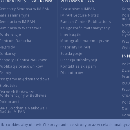
DZIAŁALNOŚĆ NAUKOWA
WYDAWNICTWA
ŚW
Semestry Simonsa w IM PAN
Czasopisma IMPAN
Kon
Sale seminaryjne
IMPAN Lecture Notes
Pols
mat
Seminaria w IM PAN
Banach Center Publications
Nota
Seminaria w Warszawie
Księgozbiór matematyczny
Kole
Konferencje
Inne książki
Dyr
Centrum Banacha
Monografie matematyczne
Przy
Nagrody
Preprinty IMPAN
Wybi
Konkursy
Subskrypcje
INN
Zespoły i Centra Naukowe
Licencja subskrypcji
Poko
Publikacje pracowników
Kontakt ze sklepem
Dzi
Granty
Dla autorów
Pra
Programy międzynarodowe
RO
Biblioteka
Prze
Ośrodek Badawczo-
Konferencyjny w Będlewie
STR
Doktoranci
Poli
Małe Spotkania Naukowe i
Dof
Goście IM PAN
Komi
Info
ki cookies aby ułatwić Ci korzystanie ze strony oraz w celach analityc
Wno