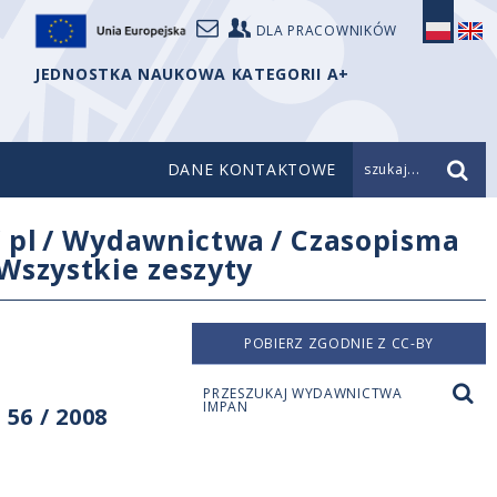
DLA PRACOWNIKÓW
JEDNOSTKA NAUKOWA KATEGORII A+
DANE KONTAKTOWE
szukaj...
/
pl
/
Wydawnictwa
/
Czasopisma
Wszystkie zeszyty
POBIERZ ZGODNIE Z CC-BY
PRZESZUKAJ WYDAWNICTWA
IMPAN
56 / 2008