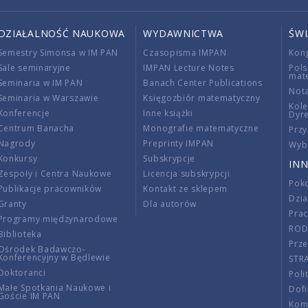
DZIAŁALNOŚĆ NAUKOWA
WYDAWNICTWA
ŚW
Semestry Simonsa w IM PAN
Czasopisma IMPAN
Kon
Sale seminaryjne
IMPAN Lecture Notes
Pols
mat
Seminaria w IM PAN
Banach Center Publications
Nota
Seminaria w Warszawie
Księgozbiór matematyczny
Kole
Konferencje
Inne książki
Dyr
Centrum Banacha
Monografie matematyczne
Przy
Nagrody
Preprinty IMPAN
Wybi
Konkursy
Subskrypcje
INN
Zespoły i Centra Naukowe
Licencja subskrypcji
Poko
Publikacje pracowników
Kontakt ze sklepem
Dzi
Granty
Dla autorów
Pra
Programy międzynarodowe
RO
Biblioteka
Prze
Ośrodek Badawczo-
Konferencyjny w Będlewie
STR
Doktoranci
Poli
Małe Spotkania Naukowe i
Dof
Goście IM PAN
Komi