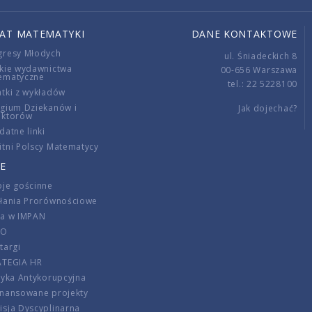
IAT MATEMATYKI
DANE KONTAKTOWE
gresy Młodych
ul. Śniadeckich 8
kie wydawnictwa
00-656 Warszawa
ematyczne
tel.: 22 5228100
tki z wykładów
gium Dziekanów i
Jak dojechać?
ektorów
datne linki
tni Polscy Matematycy
E
je gościnne
ałania Prorównościowe
ca w IMPAN
DO
targi
ATEGIA HR
tyka Antykorupcyjna
inansowane projekty
sja Dyscyplinarna