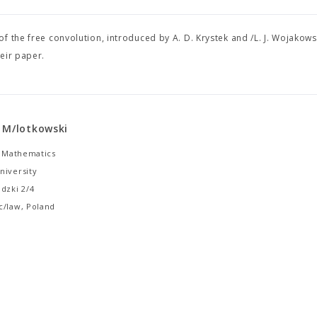
 the free convolution, introduced by A. D. Krystek and /L. J. Wojakowsk
eir paper.
 M/lotkowski
f Mathematics
niversity
dzki 2/4
c/law, Poland