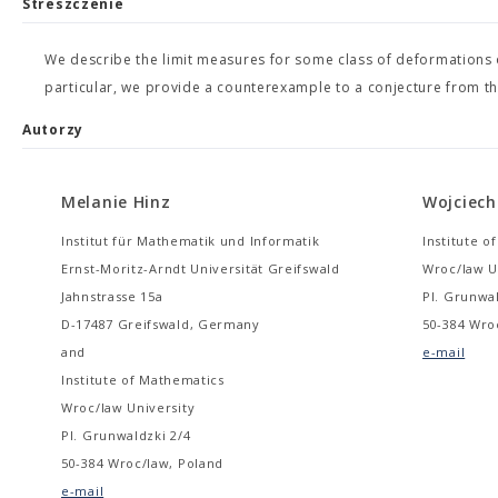
Streszczenie
We describe the limit measures for some class of deformations of
particular, we provide a counterexample to a conjecture from th
Autorzy
Melanie Hinz
Wojciech
Institut für Mathematik und Informatik
Institute o
Ernst-Moritz-Arndt Universität Greifswald
Wroc/law U
Jahnstrasse 15a
Pl. Grunwal
D-17487 Greifswald, Germany
50-384 Wro
and
e-mail
Institute of Mathematics
Wroc/law University
Pl. Grunwaldzki 2/4
50-384 Wroc/law, Poland
e-mail