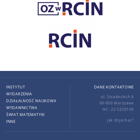
INSTYTUT
DANE KONTAKTOWE
WYDARZENIA
ul. Śniadeckich 8
DZIAŁALNOŚĆ NAUKOWA
00-656 Warszawa
WYDAWNICTWA
tel.: 22 5228100
ŚWIAT MATEMATYKI
Jak dojechać?
INNE