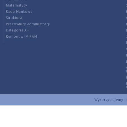
Matematycy
Rada Naukowa
Struktura
Pracownicy administracji
Kategoria A+
Remont w IM PAN
Wykorzystujemy pli
Copyright © 2026 by IMPAN. All rights reserved.