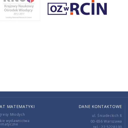
IAT MATEMATYKI
DANE KONTAKTOWE
gresy Młodych
ul. Śniadeckich 8
kie wydawnictwa
00-656 Warszawa
ematyczne
tel.: 22 5228100