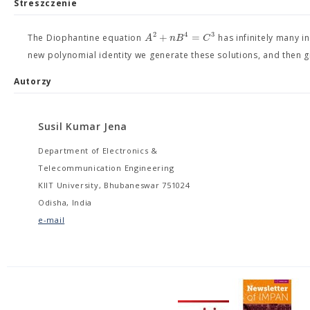
Streszczenie
2
3
4
+
=
A
n
B
C
The Diophantine equation
has infinitely many i
new polynomial identity we generate these solutions, and then g
Autorzy
Susil Kumar Jena
Department of Electronics &
Telecommunication Engineering
KIIT University, Bhubaneswar 751024
Odisha, India
e-mail