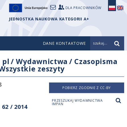
DLA PRACOWNIKÓW
JEDNOSTKA NAUKOWA KATEGORII A+
DANE KONTAKTOWE
szukaj...
/
pl
/
Wydawnictwa
/
Czasopisma
Wszystkie zeszyty
3
POBIERZ ZGODNIE Z CC-BY
PRZESZUKAJ WYDAWNICTWA
IMPAN
62 / 2014