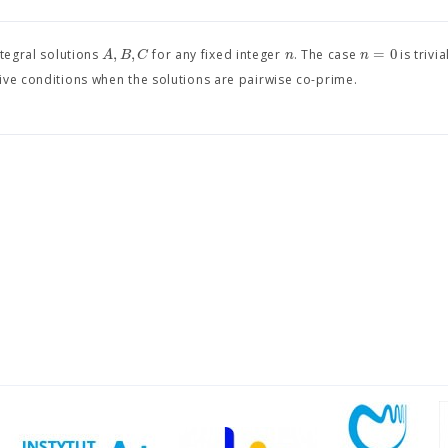
,
,
=
0
A
B
C
n
n
ntegral solutions
for any fixed integer
. The case
is trivia
ive conditions when the solutions are pairwise co-prime.