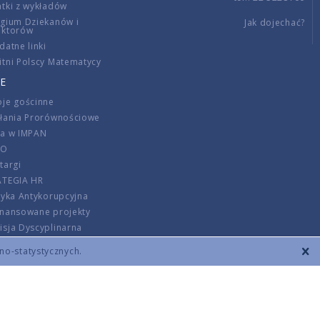
tki z wykładów
gium Dziekanów i
Jak dojechać?
ektorów
datne linki
tni Polscy Matematycy
E
je gościnne
ałania Prorównościowe
ca w IMPAN
DO
targi
ATEGIA HR
tyka Antykorupcyjna
inansowane projekty
sja Dyscyplinarna
rmator
zno-statystycznych.
szenie opłat
DANE KONTAKTOWE
REGULAMIN