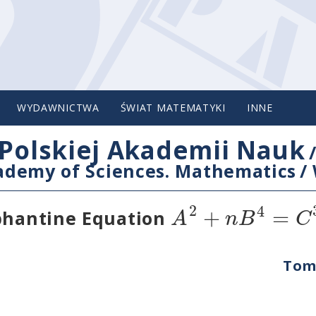
WYDAWNICTWA
ŚWIAT MATEMATYKI
INNE
Polskiej Akademii Nauk
cademy of Sciences. Mathematics
/
2
4
+
=
A
n
B
C
ophantine Equation
Tom 