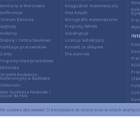
Nota
Seminaria w Warszawie
Księgozbiór matematyczny
Kole
Konferencje
Inne książki
Dyr
Centrum Banacha
Monografie matematyczne
Przy
Nagrody
Preprinty IMPAN
Wybi
Konkursy
Subskrypcje
INN
Zespoły i Centra Naukowe
Licencja subskrypcji
Poko
Publikacje pracowników
Kontakt ze sklepem
Dzi
Granty
Dla autorów
Pra
Programy międzynarodowe
RO
Biblioteka
Prze
Ośrodek Badawczo-
Konferencyjny w Będlewie
STR
Doktoranci
Poli
Małe Spotkania Naukowe i
Dof
Goście IM PAN
Komi
Info
ki cookies aby ułatwić Ci korzystanie ze strony oraz w celach analityc
Wno