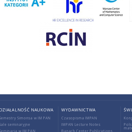
DZIAŁALNOŚĆ NAUKOWA
WYDAWNICTWA
ŚW
Semestry Simonsa w IM PAN
Czasopisma IMPAN
Kon
Sale seminaryjne
IMPAN Lecture Notes
Pols
mat
Seminaria w IM PAN
Banach Center Publications