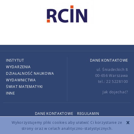
INSTYTUT
DANE KONTAKTOWE
WYDARZENIA
ul. Śniadeckich 8
DZIAŁALNOŚĆ NAUKOWA
00-656 Warszawa
WYDAWNICTWA
tel.: 22 5228100
ŚWIAT MATEMATYKI
Jak dojechać?
INNE
DANE KONTAKTOWE
REGULAMIN
Copyright © 2026 by IMPAN. All rights reserved.
Wykorzystujemy pliki cookies aby ułatwić Ci korzystanie ze
strony oraz w celach analityczno-statystycznych.