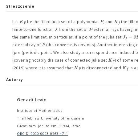
Streszczenie
K
P
K
Let
be the filled Julia set of a polynomial
, and
the fille
P
f
λ
P
finite-to-one function
from the set of
-external rays having li
=
∂
J
the same limit set. In particular, if a point of the Julia set
f
P
external ray of
(the converse is obvious). Another interesting 
(pre-)periodic point. We also study a correspondence induced 
K
(covering notably the case of connected Julia set
) of some re
P
K
K
(2019) where it is assumed that
is disconnected and
is a
P
f
Autorzy
Genadi Levin
Institute of Mathematics
The Hebrew University of Jerusalem
Givat Ram, Jerusalem, 91904, Israel
ORCID: 0000-0003-0763-4711