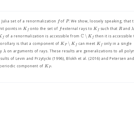
f
P
d Julia set of a renormalization
of
. We show, loosely speaking, that t
K
f
K
R
mit points in
onto the set of
-external rays to
such that
and
f
f
C
∖
K
K
of a renormalization is accessible from
then it is accessible
f
f
∖
K
K
K
corollary is that a component of
can meet
only in a single
P
f
f
λ
by
on arguments of rays. These results are generalizations to all pol
sults of Levin and Przytycki (1996), Blokh et al. (2016) and Petersen an
K
 periodic component of
.
P