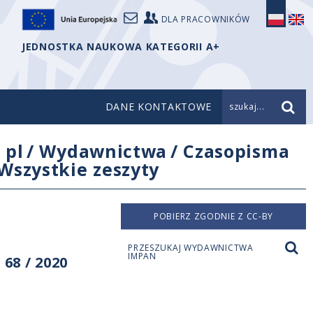
DLA PRACOWNIKÓW
JEDNOSTKA NAUKOWA KATEGORII A+
DANE KONTAKTOWE
szukaj...
/
pl
/
Wydawnictwa
/
Czasopisma
Wszystkie zeszyty
POBIERZ ZGODNIE Z CC-BY
PRZESZUKAJ WYDAWNICTWA
IMPAN
68 / 2020