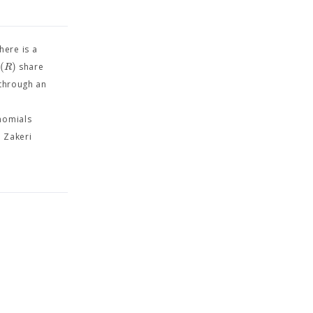
here is a
(
)
λ
R
share
 through an
ynomials
d Zakeri