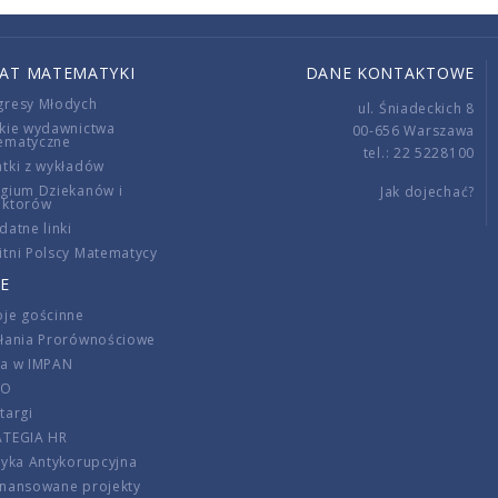
IAT MATEMATYKI
DANE KONTAKTOWE
gresy Młodych
ul. Śniadeckich 8
kie wydawnictwa
00-656 Warszawa
ematyczne
tel.: 22 5228100
tki z wykładów
gium Dziekanów i
Jak dojechać?
ektorów
datne linki
tni Polscy Matematycy
E
je gościnne
ałania Prorównościowe
ca w IMPAN
DO
targi
ATEGIA HR
tyka Antykorupcyjna
inansowane projekty