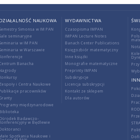
DZIAŁALNOŚĆ NAUKOWA
WYDAWNICTWA
ŚW
Semestry Simonsa w IM PAN
Czasopisma IMPAN
Kon
Sale seminaryjne
IMPAN Lecture Notes
Pols
mat
Seminaria w IM PAN
Banach Center Publications
Nota
Seminaria w Warszawie
Księgozbiór matematyczny
Kole
Konferencje
Inne książki
Dyr
Centrum Banacha
Monografie matematyczne
Przy
Nagrody
Preprinty IMPAN
Wybi
Konkursy
Subskrypcje
INN
Zespoły i Centra Naukowe
Licencja subskrypcji
Poko
Publikacje pracowników
Kontakt ze sklepem
Dzi
Granty
Dla autorów
Pra
Programy międzynarodowe
RO
Biblioteka
Prze
Ośrodek Badawczo-
Konferencyjny w Będlewie
STR
Doktoranci
Poli
Małe Spotkania Naukowe i
Dof
Goście IM PAN