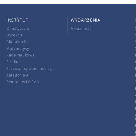
INSTYTUT
WYDARZENIA
O Instytucie
Aktualności
Dyrekcja
Aktualności
Matematycy
Rada Naukowa
Struktura
Pracownicy administracji
Kategoria A+
Remont w IM PAN