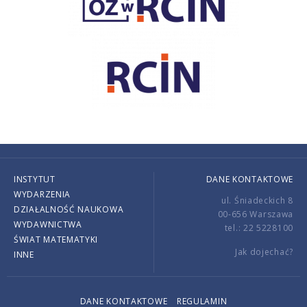
INSTYTUT
DANE KONTAKTOWE
WYDARZENIA
ul. Śniadeckich 8
DZIAŁALNOŚĆ NAUKOWA
00-656 Warszawa
WYDAWNICTWA
tel.: 22 5228100
ŚWIAT MATEMATYKI
Jak dojechać?
INNE
DANE KONTAKTOWE
REGULAMIN