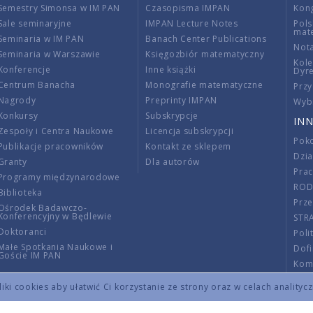
Semestry Simonsa w IM PAN
Czasopisma IMPAN
Kon
Sale seminaryjne
IMPAN Lecture Notes
Pols
mat
Seminaria w IM PAN
Banach Center Publications
Nota
Seminaria w Warszawie
Księgozbiór matematyczny
Kole
Konferencje
Inne książki
Dyr
Centrum Banacha
Monografie matematyczne
Przy
Nagrody
Preprinty IMPAN
Wybi
Konkursy
Subskrypcje
INN
Zespoły i Centra Naukowe
Licencja subskrypcji
Poko
Publikacje pracowników
Kontakt ze sklepem
Dzi
Granty
Dla autorów
Pra
Programy międzynarodowe
RO
Biblioteka
Prze
Ośrodek Badawczo-
Konferencyjny w Będlewie
STR
Doktoranci
Poli
Małe Spotkania Naukowe i
Dof
Goście IM PAN
Komi
Info
ki cookies aby ułatwić Ci korzystanie ze strony oraz w celach analityc
Wno