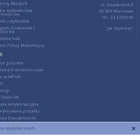
gresy Młodych
ul. Śniadeckich 8
kie wydawnictwa
00-656 Warszawa
ematyczne
tel.: 22 5228100
tki z wykładów
gium Dziekanów i
Jak dojechać?
ektorów
datne linki
tni Polscy Matematycy
E
je gościnne
ałania Prorównościowe
ca w IMPAN
DO
targi
ATEGIA HR
tyka Antykorupcyjna
inansowane projekty
sja Dyscyplinarna
rmator
zno-statystycznych.
szenie opłat